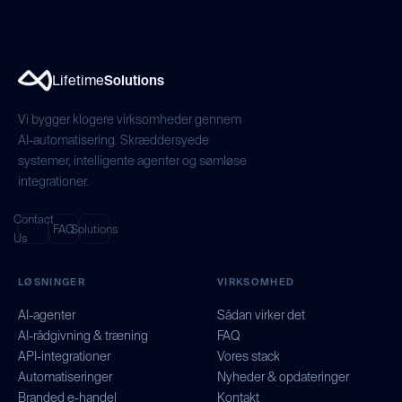
Lifetime
Solutions
Vi bygger klogere virksomheder gennem
AI-automatisering. Skræddersyede
systemer, intelligente agenter og sømløse
integrationer.
Contact
FAQ
Solutions
Us
LØSNINGER
VIRKSOMHED
AI-agenter
Sådan virker det
AI-rådgivning & træning
FAQ
API-integrationer
Vores stack
Automatiseringer
Nyheder & opdateringer
Branded e-handel
Kontakt