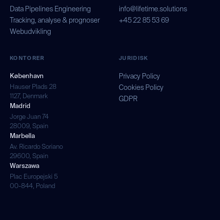
Data Pipelines Engineering
info@lifetime.solutions
Tracking, analyse & prognoser
+45 22 85 53 69
Webudvikling
KONTORER
JURIDISK
København
Privacy Policy
Hauser Plads 28
Cookies Policy
1127, Denmark
GDPR
Madrid
Jorge Juan 74
28009, Spain
Marbella
Av. Ricardo Soriano
29600, Spain
Warszawa
Plac Europejski 5
00-844, Poland