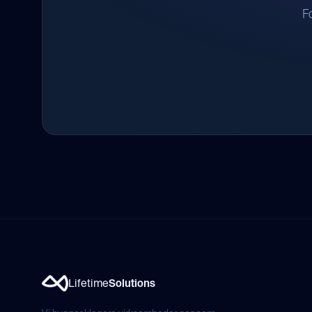
F
Lifetime
Solutions