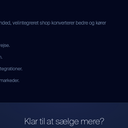
ded, velintegreret shop konverterer bedre og kører
ejse.
n.
egrationer.
 markeder.
Klar til at sælge mere?