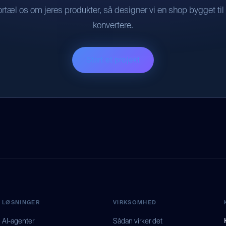
ortæl os om jeres produkter, så designer vi en shop bygget til 
konvertere.
Start et projekt
LØSNINGER
VIRKSOMHED
AI-agenter
Sådan virker det