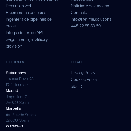
Desarrollo web
Noticias y novedades
E-commerce de marca
Contacto
Ingeniería de pipelines de
info@lifetime.solutions
datos
+45 22 85 53 69
Integraciones de API
Seguimiento, analítica y
previsión
OFICINAS
LEGAL
København
Privacy Policy
Hauser Plads 28
Cookies Policy
1127, Denmark
GDPR
Madrid
Jorge Juan 74
28009, Spain
Marbella
Av. Ricardo Soriano
29600, Spain
Warszawa